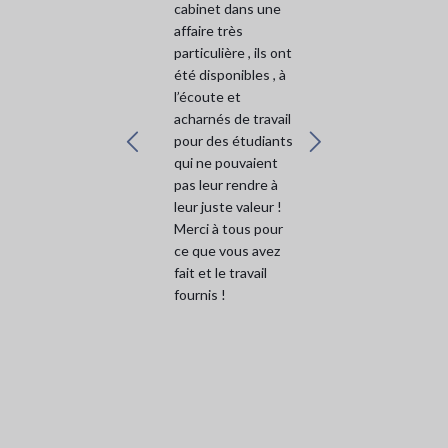
avec beaucoup de
cabinet dans une
professionnalisme
professionnalisme,
affaire très
!
et de sérieux. Mon
particulière , ils ont
Ma demande a été
affaire était
été disponibles , à
traitée très
difficile; donc je
l’écoute et
rapidement.
tiens également à
acharnés de travail
faire part de son
pour des étudiants
sens humain, et de
qui ne pouvaient
son efficacité.
pas leur rendre à
J’exprime toute ma
leur juste valeur !
gratitude à Me.
Merci à tous pour
Assouline et ses
ce que vous avez
bureaux pour leur
fait et le travail
perfectionnisme,
fournis !
et leur
bienveillance.