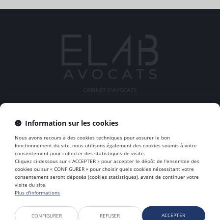
Information sur les cookies
ELAB AVOCATS
Nous avons recours à des cookies techniques pour assurer le bon
45 Rue Sainte Geneviève,, 69006 LYON
fonctionnement du site, nous utilisons également des cookies soumis à votre
consentement pour collecter des statistiques de visite.
Tél :
06 63 45 47 20
Cliquez ci-dessous sur « ACCEPTER » pour accepter le dépôt de l'ensemble des
cookies ou sur « CONFIGURER » pour choisir quels cookies nécessitant votre
consentement seront déposés (cookies statistiques), avant de continuer votre
visite du site.
Plus d'informations
Accueil
À propos
Équipe
Expertises
Honoraires
Actualités
Contactez nous
Mentions légales
Plan du site
RDV en ligne
ACCEPTER
CONFIGURER
REFUSER
Liens utiles
Articles