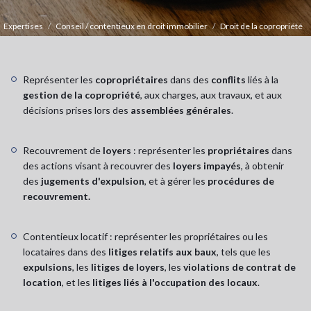
Expertises
Conseil / contentieux en droit immobilier
Droit de la copropriété
Représenter les
copropriétaires
dans des
conflits
liés à la
gestion de la copropriété
, aux charges, aux travaux, et aux
décisions prises lors des
assemblées générales
.
Recouvrement de
loyers
: représenter les
propriétaires
dans
des actions visant à recouvrer des
loyers impayés
, à obtenir
des
jugements d'expulsion
, et à gérer les
procédures de
recouvrement.
Contentieux locatif : représenter les propriétaires ou les
locataires dans des
litiges relatifs aux baux
, tels que les
expulsions
, les
litiges de loyers
, les
violations de contrat de
location
, et les
litiges liés à l'occupation des locaux
.