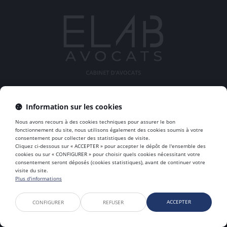
Information sur les cookies
ELAB AVOCATS
Nous avons recours à des cookies techniques pour assurer le bon
45 Rue Sainte Geneviève,, 69006 LYON
fonctionnement du site, nous utilisons également des cookies soumis à votre
consentement pour collecter des statistiques de visite.
Tél :
06 63 45 47 20
Cliquez ci-dessous sur « ACCEPTER » pour accepter le dépôt de l'ensemble des
cookies ou sur « CONFIGURER » pour choisir quels cookies nécessitant votre
consentement seront déposés (cookies statistiques), avant de continuer votre
visite du site.
Plus d'informations
Accueil
À propos
Équipe
Expertises
Honoraires
Actualités
Contactez nous
Mentions légales
Plan du site
RDV en ligne
ACCEPTER
CONFIGURER
REFUSER
Liens utiles
Articles
Septeo Digital & Services © 2023