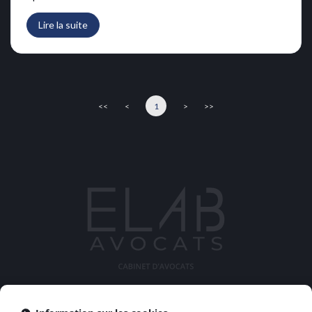
Lire la suite
<<
<
1
>
>>